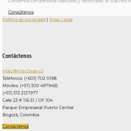
Contamos con personal calificado y certificado, lo cual nos h
Consúltenos
Política de privacidad
|
Aviso Legal
Contáctenos
intec@intectrade.co
Teléfonos: (+601) 702 0198
Móviles: (+57) 300 4979455
(+57) 313 2127977
Calle 23 # 116-31 / Of: 104
Parque Empresarial Puerto Central
Bogotá, Colombia
Contáctenos