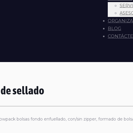
SERV
ASES
ORGANIZA
BLOG
CONTÁCT
 de sellado
Flowpack bolsas fondo enfuellado, con/sin zipper, formado de bolsa