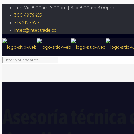
Lun-Vie 8:00am-7:00pm | Sab 8:00am-3:00pm
300 4979455
313 2127977
intec@intectrade.co
Asesoría técnica 