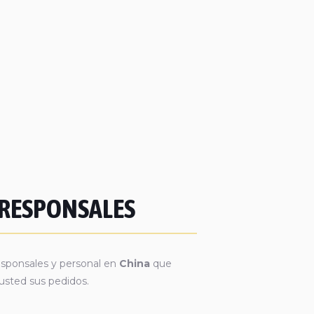
RRESPONSALES
esponsales y personal en
China
que
 usted sus pedidos.