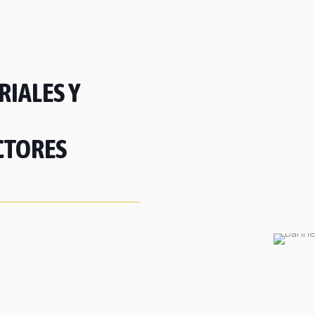
IALES Y
CTORES