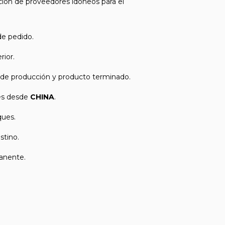
ación de proveedores idóneos para el
de pedido.
rior.
 de producción y producto terminado.
es desde
CHINA
.
ues.
stino.
anente.