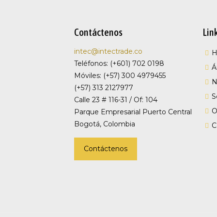
Contáctenos
Lin
intec@intectrade.co
Teléfonos: (+601) 702 0198
Á
Móviles: (+57) 300 4979455
N
(+57) 313 2127977
S
Calle 23 # 116-31 / Of: 104
O
Parque Empresarial Puerto Central
Bogotá, Colombia
C
Contáctenos