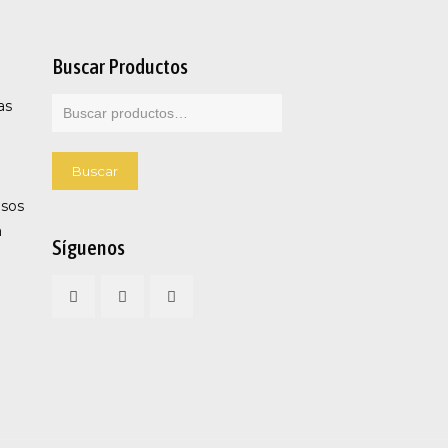
Buscar Productos
as
Buscar
por:
Buscar
esos
a
Síguenos