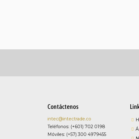
Contáctenos
Lin
intec@intectrade.co
Teléfonos: (+601) 702 0198
Á
Móviles: (+57) 300 4979455
N