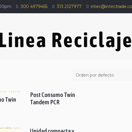
:00pm
300 4979455
313 2127977
intec@intectrade.c
Linea Reciclaj
Post Consumo Twin
mo Twin
Tandem PCR
Unidad compacta y