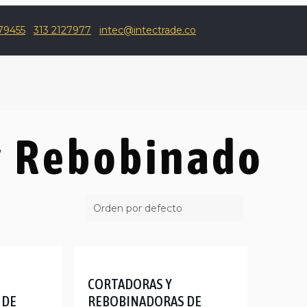
79455
313 2127977
intec@intectrade.co
y Rebobinado
CORTADORAS Y
 DE
REBOBINADORAS DE