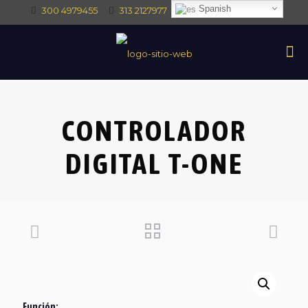
Spanish
300 4979455
313 2127977
intec@intectrade.co
CONTROLADOR
DIGITAL T-ONE
Función: