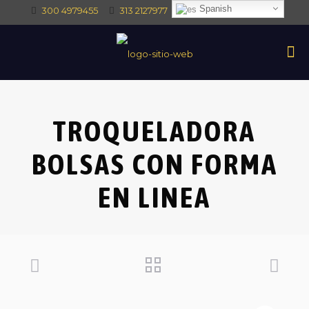
Spanish
300 4979455
313 2127977
intec@intectrade.co
TROQUELADORA
BOLSAS CON FORMA
EN LINEA