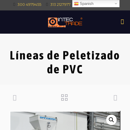
Spanish
300 4979455
313 2127977
intec@intectrade.co
Líneas de Peletizado
de PVC