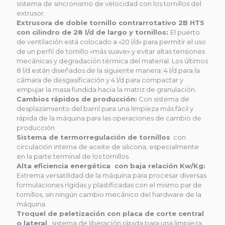
sistema de sincronismo de velocidad con los tornillos del
extrusor.
Extrusora de doble tornillo contrarrotativo 2B HTS
con cilindro de 28 l/d de largo y tornillos:
El puerto
de ventilación está colocado a «20 l/d» para permitir el uso
de un perfil de tornillo «más suave» y evitar altas tensiones
mecánicas y degradación térmica del material. Los últimos
8 l/d están diseñados de la siguiente manera: 4 l/d para la
cámara de desgasificación y 4 l/d para compactar y
empujar la masa fundida hacia la matriz de granulación.
Cambios rápidos de producción:
Con sistema de
desplazamiento del barril para una limpieza más fácil y
rápida de la máquina para las operaciones de cambio de
producción.
Sistema de termorregulación de tornillos
con
circulación interna de aceite de silicona, especialmente
en la parte terminal de los tornillos.
Alta eficiencia energética con baja relación Kw/Kg:
Extrema versatilidad de la máquina para procesar diversas
formulaciones rígidas y plastificadas con el mismo par de
tornillos, sin ningún cambio mecánico del hardware de la
máquina.
Troquel de peletización con placa de corte central
o lateral
, sistema de liberación rápida para una limpieza