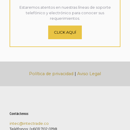
Estaremos atentos en nuestras líneas de soporte
telefónico y electrónico para conocer sus
requerimientos.
CLICK AQUÍ
Política de privacidad
|
Aviso Legal
Contáctenos
intec@intectrade.co
Teléfonos: (+601) 702 0198