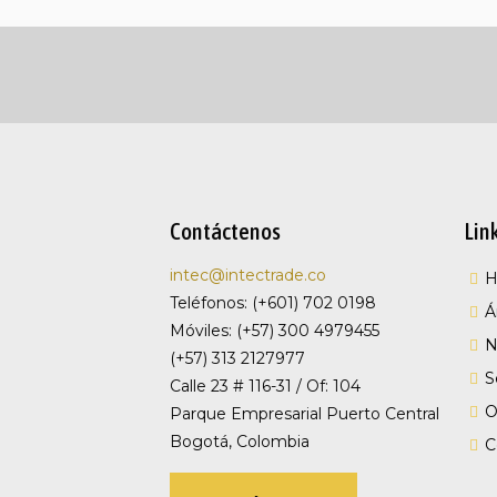
Contáctenos
Lin
intec@intectrade.co
Teléfonos: (+601) 702 0198
Á
Móviles: (+57) 300 4979455
N
(+57) 313 2127977
S
Calle 23 # 116-31 / Of: 104
O
Parque Empresarial Puerto Central
Bogotá, Colombia
C