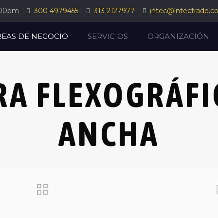
:00pm
300 4979455
313 2127977
intec@intectrade.c
REAS DE NEGOCIO
SERVICIOS
ORGANIZACIÓN
RA FLEXOGRÁFI
ANCHA