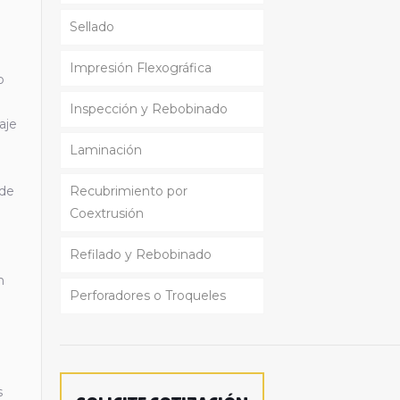
Sellado
Linea Reciclaje
Impresión Flexográfica
o
Inspección y Rebobinado
aje
Laminación
 de
Recubrimiento por
Coextrusión
Refilado y Rebobinado
n
Perforadores o Troqueles
s