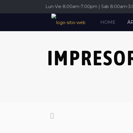
Lun-Vie 8:00am-7:00pm | Sab 8:00am-3
HOME
Á
IMPRESO