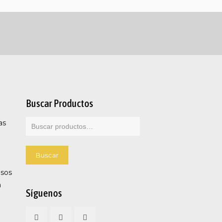
Buscar Productos
as
Buscar
por:
Buscar
esos
a
Síguenos