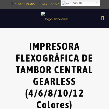
Spanish
300 4979455
313 2127977
intec@intectrade.co
IMPRESORA
FLEXOGRÁFICA DE
TAMBOR CENTRAL
GEARLESS
(4/6/8/10/12
Colores)