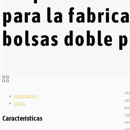
para la fabric
bolsas doble p
Má
Descripción
se
Video
pe
zi
Características
te
si