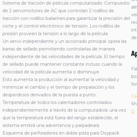
Sistema de tracción de película computarizado: Compuesto
al
de 2 servomotores de AC que controlan 2 rodillos de
ve
tracción con rodillos bailarines para garantizar la precisión del
re
corte y el control electrónico de tensión. Los rodillos de
in
presión proveen la tensión a lo largo de la película.
de
Un servo independiente y un accionado principal: opera las
barras de sellado permitiendo controlarlas de manera
Ap
independiente de las velocidades de la película. El tiempo
de sellado puede mantener constante incluso cuando la
Fa
velocidad de la película aumenta o disminuye.
bo
Esto aumenta la producción al aumentar la velocidad y
fo
minimizar el cambio y el tiempo de preparación y los
desperdicios derivados de la puesta a punto.
Ca
Temperatura de todos los calentadores controlados
Sh
independientemente a través de la computadora: una vez
0
que la temperatura está fuera del rango establecido, el
sistema emitirá una advertencia y parpadeará.
Esquema de perforadores en doble pista para Doypack