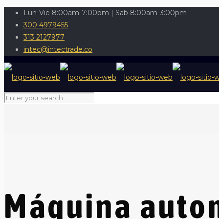
Lun-Vie 8:00am-7:00pm | Sab 8:00am-3:00pm
300 4979455
313 2127977
intec@intectrade.co
Máquina auto