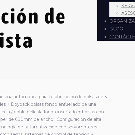
SERV
ación de
ASES
ORGANIZA
BLOG
ista
CONTÁCT
quina automática para la fabricación de bolsas de 3
lles + Doypack bolsas fondo enfuellado de una
lícula / doble película fondo insertado + bolsas con
pper de 600mm de ancho. Configuración de alta
cnología de automatización con servomotores
ncronizados; sistemas de control de tensión y