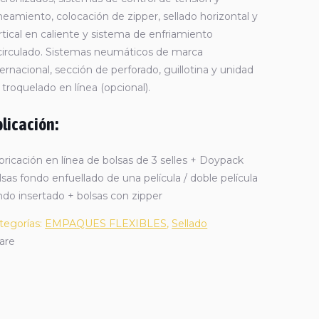
ineamiento, colocación de zipper, sellado horizontal y
rtical en caliente y sistema de enfriamiento
circulado. Sistemas neumáticos de marca
ternacional, sección de perforado, guillotina y unidad
 troquelado en línea (opcional).
licación:
bricación en línea de bolsas de 3 selles + Doypack
lsas fondo enfuellado de una película / doble película
ndo insertado + bolsas con zipper
tegorías:
EMPAQUES FLEXIBLES
,
Sellado
are