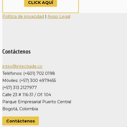
CLICK AQUÍ
Política de privacidad
|
Aviso Legal
Contáctenos
intec@intectrade.co
Teléfonos: (+601) 702 0198
Móviles: (+57) 300 4979455
(+57) 313 2127977
Calle 23 # 116-31 / Of: 104
Parque Empresarial Puerto Central
Bogotá, Colombia
Contáctenos