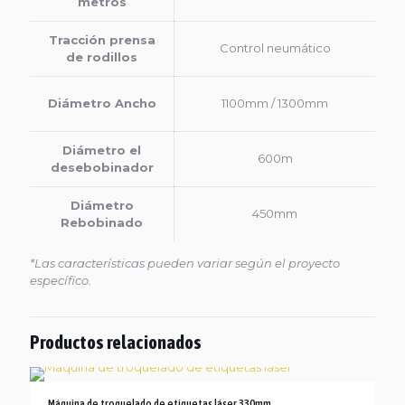
metros
Tracción prensa
Control neumático
de rodillos
Diámetro Ancho
1100mm / 1300mm
Diámetro el
600m
desebobinador
Diámetro
450mm
Rebobinado
*Las características pueden variar según el proyecto
específico.
Productos relacionados
Máquina de troquelado de etiquetas láser 330mm