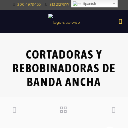
Spanish
300 4979455
313 2127977
intec@intectrade.co
CORTADORAS Y
REBOBINADORAS DE
BANDA ANCHA