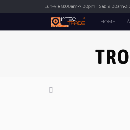
Lun-Vie 8:00am-7:00pm | Sab 8:00am-3
HOME
Á
TRO