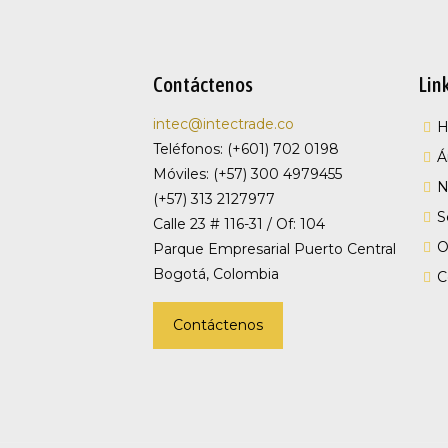
Contáctenos
Lin
intec@intectrade.co
Teléfonos: (+601) 702 0198
Á
Móviles: (+57) 300 4979455
N
(+57) 313 2127977
S
Calle 23 # 116-31 / Of: 104
O
Parque Empresarial Puerto Central
Bogotá, Colombia
C
Contáctenos