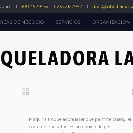
:00pm
300 4979455
313 2127977
intec@intectrade.c
REAS DE NEGOCIO
SERVICIOS
ORGANIZACIÓN
QUELADORA L
Máquina troqueladora laser que permite cualquier
corte de etiquetas. Es un equipo de post-