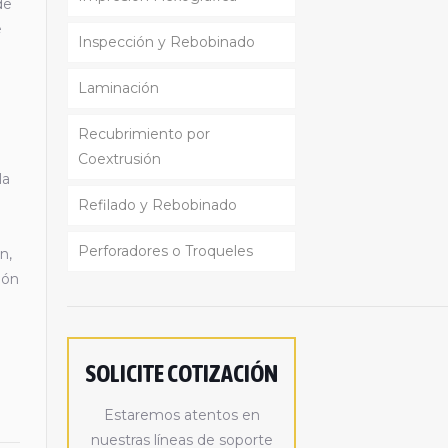
de
e
Inspección y Rebobinado
a
Laminación
Recubrimiento por
Coextrusión
la
Refilado y Rebobinado
Perforadores o Troqueles
n,
ión
SOLICITE COTIZACIÓN
Estaremos atentos en
nuestras líneas de soporte