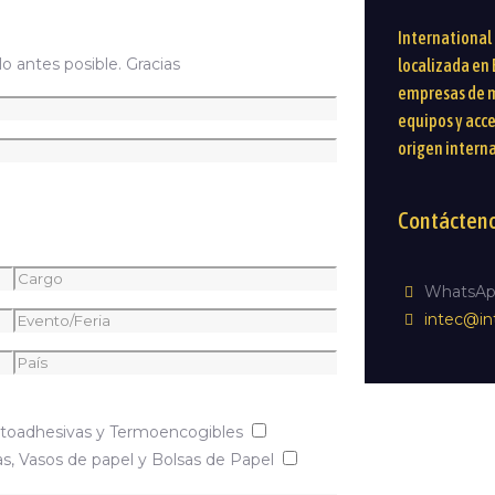
International
 antes posible. Gracias
localizada en 
empresas de m
equipos y acc
origen intern
Contácten
WhatsAp
intec@in
utoadhesivas y Termoencogibles
as, Vasos de papel y Bolsas de Papel