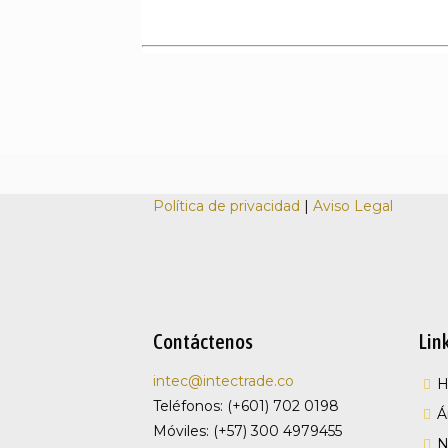
Política de privacidad
|
Aviso Legal
Contáctenos
Lin
intec@intectrade.co
Teléfonos: (+601) 702 0198
Á
Móviles: (+57) 300 4979455
N