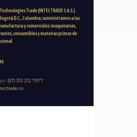
 Technologies Trade (INTECTRADE S.A.S.)
Bogotá D.C., Colombia; suministramos a las
anufactura y comerciales: maquinarias,
esorios, consumibles y materias primas de
acional
os
ps:
(57) 313 212 7977
tectrade.co