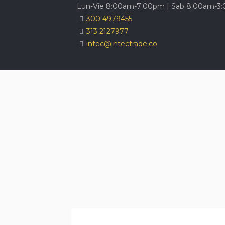
Lun-Vie 8:00am-7:00pm | Sab 8:00am-3
300 4979455
313 2127977
intec@intectrade.co