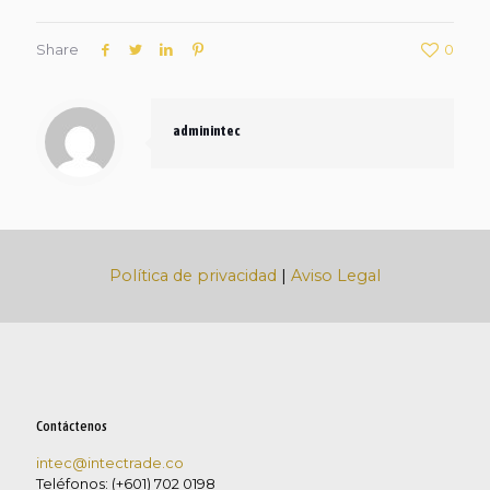
Share
0
adminintec
Política de privacidad
|
Aviso Legal
Contáctenos
intec@intectrade.co
Teléfonos: (+601) 702 0198