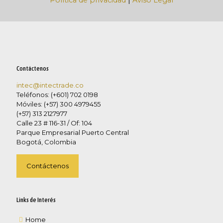
Política de privacidad
|
Aviso Legal
Contáctenos
intec@intectrade.co
Teléfonos: (+601) 702 0198
Móviles: (+57) 300 4979455
(+57) 313 2127977
Calle 23 # 116-31 / Of: 104
Parque Empresarial Puerto Central
Bogotá, Colombia
Contáctenos
Links de Interés
Home