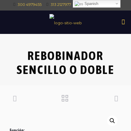
Spanish
300 4979455
313 2127977
intec@intectrade.co
REBOBINADOR
SENCILLO O DOBLE
Función: