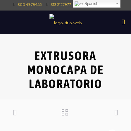
Spanish
300 4979455
313 2127977
intec@intectrade.co
EXTRUSORA
MONOCAPA DE
LABORATORIO