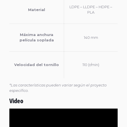
LDPE – LLDPE – HDPE –
Material
PLA
Máxima anchura
140 mm
película soplada
Velocidad del tornillo
110 (r/min)
*Las características pueden variar según el proyecto
específico.
Video