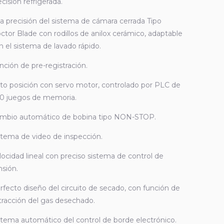
ecisión refrigerada.
ta precisión del sistema de cámara cerrada Tipo
ctor Blade con rodillos de anilox cerámico, adaptable
n el sistema de lavado rápido.
nción de pre-registración.
to posición con servo motor, controlado por PLC de
0 juegos de memoria.
mbio automático de bobina tipo NON-STOP.
stema de video de inspección.
locidad lineal con preciso sistema de control de
nsión.
rfecto diseño del circuito de secado, con función de
tracción del gas desechado.
stema automático del control de borde electrónico.