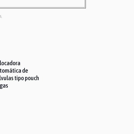
o.
locadora
tomática de
lvulas tipo pouch
rgas