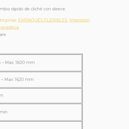
mbio rápido de cliché con sleeve.
tegorías:
EMPAQUES FLEXIBLES
,
Impresión
exográfica
are
 – Max: 1600 mm
 – Max: 1620 mm
mm
 min