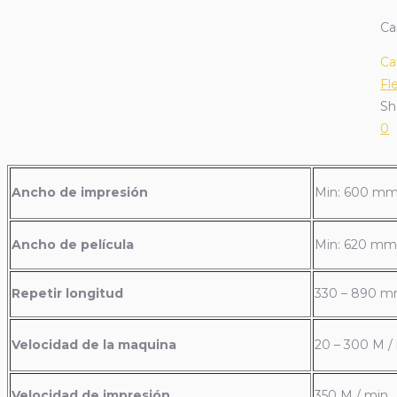
Ca
Ca
Fl
Sh
0
Ancho de impresión
Min: 600 mm
Ancho de película
Min: 620 mm
Repetir longitud
330 – 890 
Velocidad de la maquina
20 – 300 M /
Velocidad de impresión
350 M / min