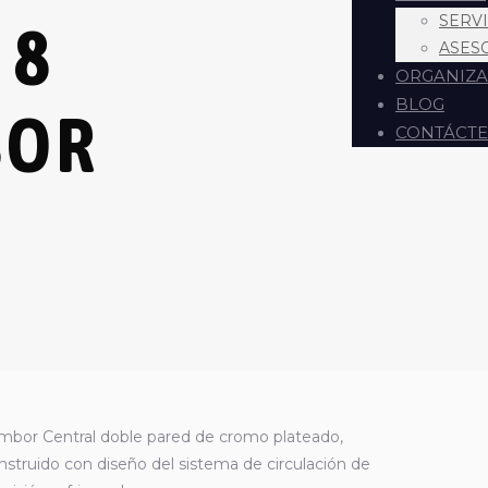
SERV
 8
ASES
ORGANIZA
BLOG
BOR
CONTÁCT
mbor Central doble pared de cromo plateado,
nstruido con diseño del sistema de circulación de