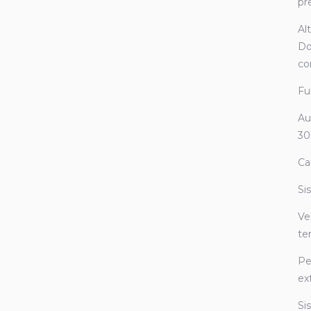
pr
Al
Do
co
Fu
Au
30
Ca
Si
Ve
te
Pe
ex
Si