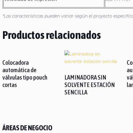
*Las características pueden variar según el proyecto específic
Productos relacionados
Colocadora
Co
automática de
au
válvulas tipo pouch
LAMINADORA SIN
vá
cortas
SOLVENTE ESTACIÓN
la
SENCILLA
ÁREAS DE NEGOCIO