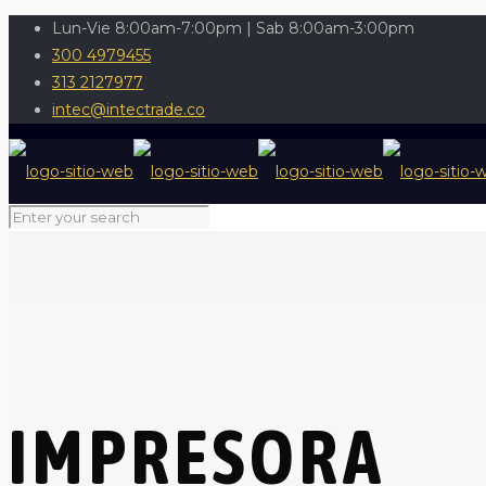
Lun-Vie 8:00am-7:00pm | Sab 8:00am-3:00pm
300 4979455
313 2127977
intec@intectrade.co
IMPRESORA