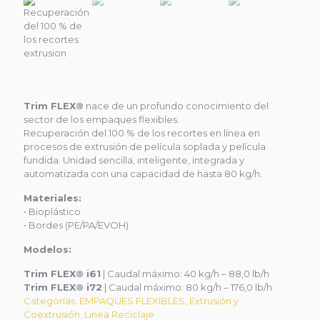
Trim FLEX®
nace de un profundo conocimiento del
sector de los empaques flexibles.
Recuperación del 100 % de los recortes en línea en
procesos de extrusión de película soplada y película
fundida. Unidad sencilla, inteligente, integrada y
automatizada con una capacidad de hasta 80 kg/h.
Materiales:
• Bioplástico
• Bordes (PE/PA/EVOH)
Modelos:
Trim FLEX® i61
| Caudal máximo: 40 kg/h – 88,0 lb/h
Trim FLEX® i72
| Caudal máximo: 80 kg/h – 176,0 lb/h
Categorías:
EMPAQUES FLEXIBLES
,
Extrusión y
Coextrusión
,
Linea Reciclaje