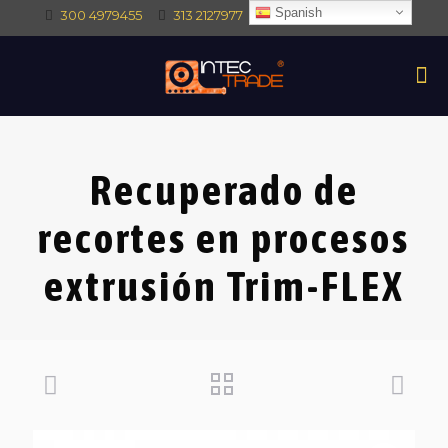
Spanish
300 4979455
313 2127977
intec@intectrade.co
Recuperado de
recortes en procesos
extrusión Trim-FLEX