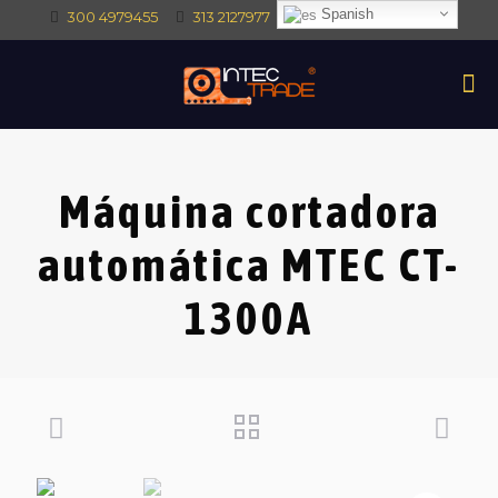
Spanish
300 4979455
313 2127977
intec@intectrade.co
Máquina cortadora
automática MTEC CT-
1300A