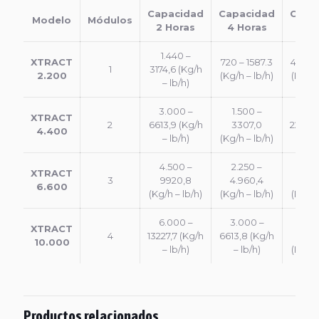
Capacidad
Capacidad
Capa
Modelo
Módulos
2 Horas
4 Horas
2 H
1.440 –
XTRACT
720 – 1587.3
480 – 
1
3174,6 (Kg/h
2.200
(Kg/h – lb/h)
(Kg/h 
– lb/h)
3.000 –
1.500 –
1.0
XTRACT
2
6613,9 (Kg/h
3307,0
2204,6
4.400
– lb/h)
(Kg/h – lb/h)
– l
4.500 –
2.250 –
1.5
XTRACT
3
9920,8
4.960,4
330
6.600
(Kg/h – lb/h)
(Kg/h – lb/h)
(Kg/h 
6.000 –
3.000 –
2.0
XTRACT
4
13227,7 (Kg/h
6613,8 (Kg/h
440
10.000
– lb/h)
– lb/h)
(Kg/h 
Productos relacionados