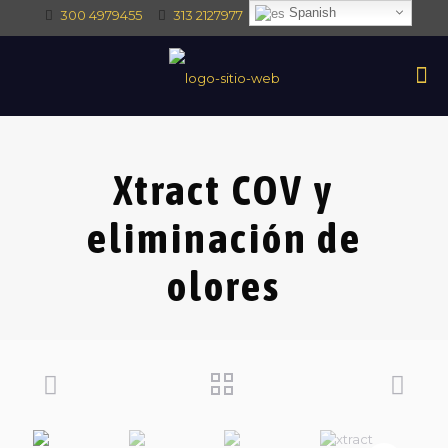
Spanish
300 4979455
313 2127977
intec@intectrade.co
Xtract COV y
eliminación de
olores