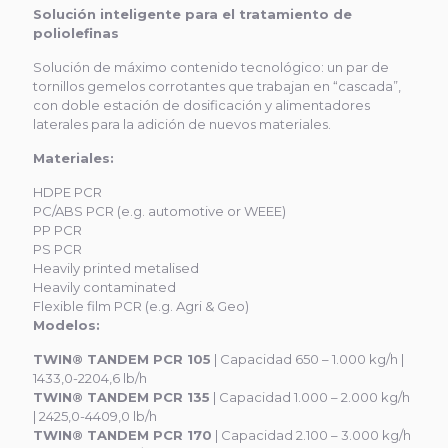
Solución inteligente para el tratamiento de
poliolefinas
Solución de máximo contenido tecnológico: un par de
tornillos gemelos corrotantes que trabajan en “cascada”,
con doble estación de dosificación y alimentadores
laterales para la adición de nuevos materiales.
Materiales:
HDPE PCR
PC/ABS PCR (e.g. automotive or WEEE)
PP PCR
PS PCR
Heavily printed metalised
Heavily contaminated
Flexible film PCR (e.g. Agri & Geo)
Modelos:
TWIN® TANDEM PCR 105
| Capacidad 650 – 1.000 kg/h |
1433,0-2204,6 lb/h
TWIN® TANDEM PCR 135
| Capacidad 1.000 – 2.000 kg/h
| 2425,0-4409,0 lb/h
TWIN® TANDEM PCR 170
| Capacidad 2.100 – 3.000 kg/h