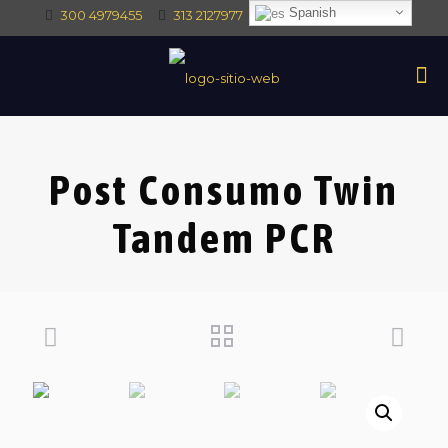
Spanish
300 4979455
313 2127977
intec@intectrade.co
Post Consumo Twin
Tandem PCR