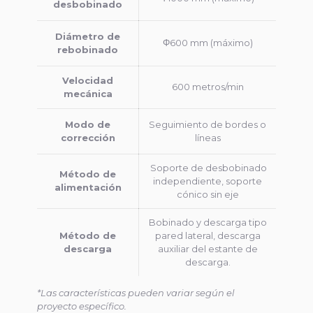
desbobinado
Diámetro de
Φ600 mm (máximo)
rebobinado
Velocidad
600 metros/min
mecánica
Modo de
Seguimiento de bordes o
corrección
líneas
Soporte de desbobinado
Método de
independiente, s
oporte
alimentación
cónico sin eje
Bobinado y descarga tipo
Método de
pared lateral, descarga
descarga
auxiliar del estante de
descarga.
*Las características pueden variar según el
proyecto específico.