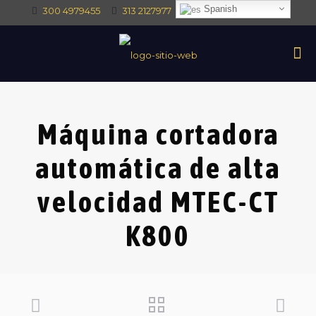
Spanish
300 4979455
313 2127977
intec@intectrade.co
Máquina cortadora
automática de alta
velocidad MTEC-CT
K800