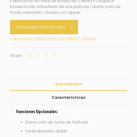
Fabricación en línea de bolsas de 3 selles + Doypack
bolsas fondo enfuellado de una película / doble película
fondo insertado + bolsas con zipper.
Descargar Ficha Técnica
Categorías:
EMPAQUES FLEXIBLES
,
Sellado
Share
Descripción
Características
Funciones Opcionales:
Detección de Junta de Película
Desbobinador doble