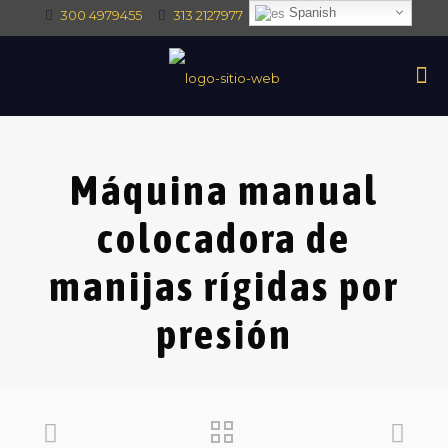
Spanish
300 4979455
313 2127977
intec@intectrade.co
Máquina manual
colocadora de
manijas rígidas por
presión