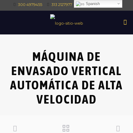
Spanish
300 4979455
313 2127977
intec@intectrade.co
MÁQUINA DE
ENVASADO VERTICAL
AUTOMÁTICA DE ALTA
VELOCIDAD