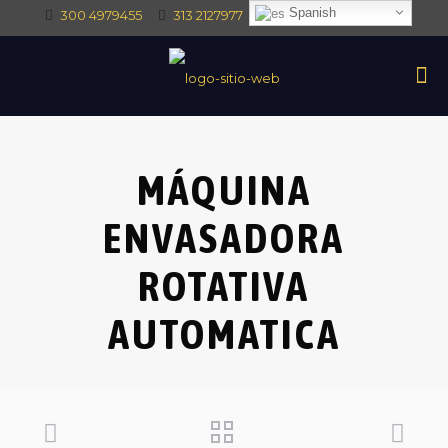
Spanish
300 4979455
313 2127977
intec@intectrade.co
MÁQUINA
ENVASADORA
ROTATIVA
AUTOMATICA