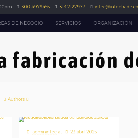
:00pm
300 4979455
313 2127977
intec@intectrade.c
REAS DE NEGOCIO
SERVICIOS
ORGANIZACIÓN
 fabricación d
Authors
adminintec
at
23 abril 2025