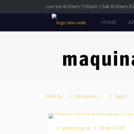
Lun-Vie 8:00am-7:00pm | Sab 8:00am-3
HOME
Á
maquina
Filter by
Categories
Tags
adminintec
at
23 abril 2025