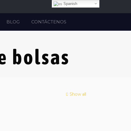
Spanish
o
BLOG
CONTÁCTENOS
e bolsas
Show all