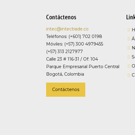
Contáctenos
Lin
intec@intectrade.co
Teléfonos: (+601) 702 0198
Á
Móviles: (+57) 300 4979455
N
(+57) 313 2127977
S
Calle 23 # 116-31 / Of: 104
O
Parque Empresarial Puerto Central
Bogotá, Colombia
C
Contáctenos